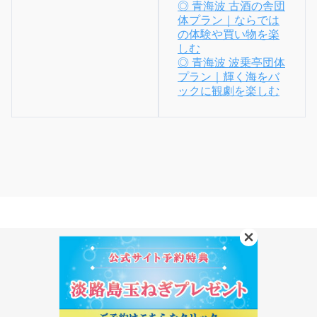
◎ 青海波 古酒の舎団
体プラン｜ならでは
の体験や買い物を楽
しむ
◎ 青海波 波乗亭団体
プラン｜輝く海をバ
ックに観劇を楽しむ
青海波 青の舎
〒656-1723 兵庫県淡路市野島大川70
TEL 0799-70-9109