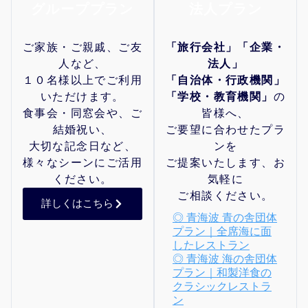
グループプラン
法人プラン
ご家族・ご親戚、ご友
「旅行会社」「企業・
人など、
法人」
１０名様以上でご利用
「自治体・行政機関」
いただけます。
「学校・教育機関」
の
食事会・同窓会や、ご
皆様へ、
結婚祝い、
ご要望に合わせたプラ
大切な記念日など、
ンを
様々なシーンにご活用
ご提案いたします、お
ください。
気軽に
ご相談ください。
詳しくはこちら
◎ 青海波 青の舎団体
プラン｜全席海に面
したレストラン
◎ 青海波 海の舎団体
プラン｜和製洋食の
クラシックレストラ
ン