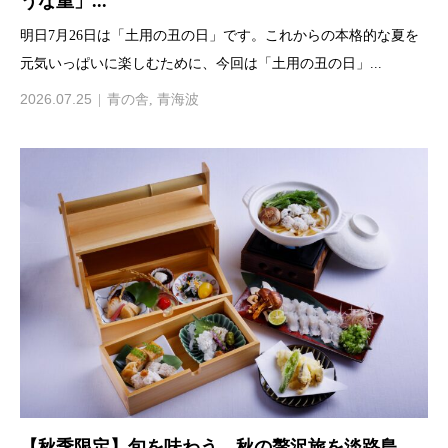
うな重」...
明日7月26日は「土用の丑の日」です。これからの本格的な夏を
元気いっぱいに楽しむために、今回は「土用の丑の日」...
2026.07.25
青の舎
,
青海波
【秋季限定】旬を味わう、秋の贅沢旅を淡路島