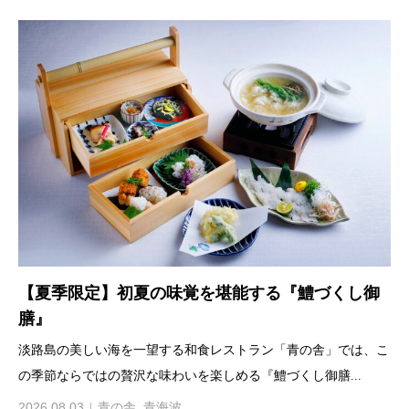
【夏季限定】初夏の味覚を堪能する『鱧づくし御
膳』
淡路島の美しい海を一望する和食レストラン「青の舎」では、こ
の季節ならではの贅沢な味わいを楽しめる『鱧づくし御膳...
2026.08.03
青の舎
,
青海波