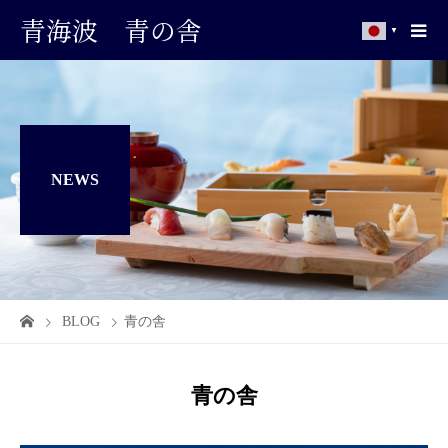
青海波 青の舎
▼
NEWS
BLOG
青の舎
青の舎