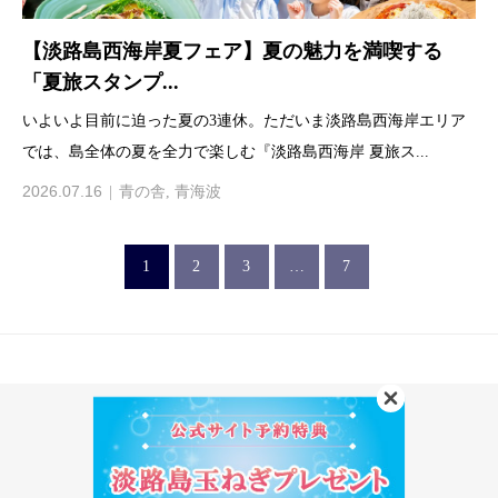
【淡路島西海岸夏フェア】夏の魅力を満喫する
「夏旅スタンプ...
いよいよ目前に迫った夏の3連休。ただいま淡路島西海岸エリア
では、島全体の夏を全力で楽しむ『淡路島西海岸 夏旅ス...
2026.07.16
青の舎
,
青海波
1
2
3
…
7
青海波 青の舎
〒656-1723 兵庫県淡路市野島大川70